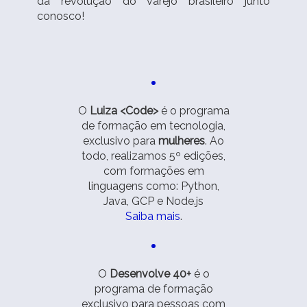
da revolução do varejo brasileiro junto
conosco!
O
Luiza <Code>
é o programa
de formação em tecnologia,
exclusivo para
mulheres
. Ao
todo, realizamos 5º edições,
com formações em
linguagens como: Python,
Java, GCP e Node.js
Saiba mais
.
O
Desenvolve 40+
é o
programa de formação
exclusivo para pessoas com